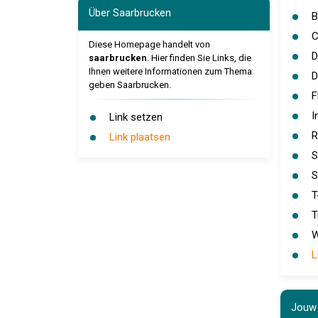
Über Saarbrucken
B
C
Diese Homepage handelt von
D
saarbrucken
. Hier finden Sie Links, die
Ihnen weitere Informationen zum Thema
D
geben Saarbrucken.
F
I
Link setzen
R
Link plaatsen
S
S
T
T
W
L
Jouw 