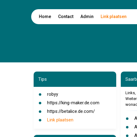
Home
Contact
Admin
Link plaatsen
Tips
Saarb
Links,
robyy
Weiter
https://king-maker.de.com
wonach
https://betalice.de.com/
A
Link plaatsen
A
A