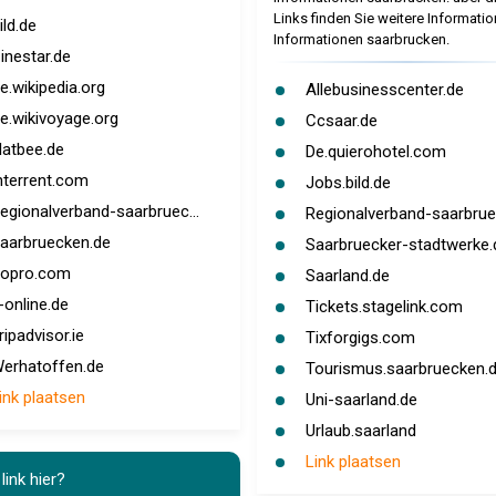
Links finden Sie weitere Informati
ild.de
Informationen saarbrucken.
inestar.de
e.wikipedia.org
Allebusinesscenter.de
e.wikivoyage.org
Ccsaar.de
latbee.de
De.quierohotel.com
nterrent.com
Jobs.bild.de
egionalverband-saarbruec...
Regionalverband-saarbruec
aarbruecken.de
Saarbruecker-stadtwerke.d
opro.com
Saarland.de
-online.de
Tickets.stagelink.com
ripadvisor.ie
Tixforgigs.com
erhatoffen.de
Tourismus.saarbruecken.
ink plaatsen
Uni-saarland.de
Urlaub.saarland
Link plaatsen
link hier?