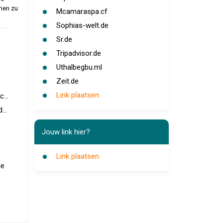
onen zu
Mcamaraspa.cf
Sophias-welt.de
Sr.de
Tripadvisor.de
Uthalbegbu.ml
Zeit.de
Link plaatsen
...
...
Jouw link hier?
Link plaatsen
de